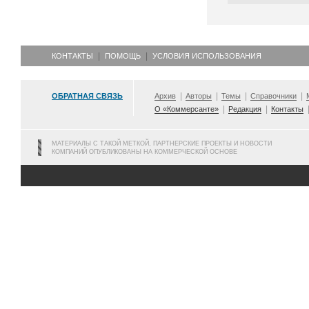
КОНТАКТЫ
ПОМОЩЬ
УСЛОВИЯ ИСПОЛЬЗОВАНИЯ
ОБРАТНАЯ СВЯЗЬ
Архив
Авторы
Темы
Справочники
О «Коммерсанте»
Редакция
Контакты
МАТЕРИАЛЫ С ТАКОЙ МЕТКОЙ, ПАРТНЕРСКИЕ ПРОЕКТЫ И НОВОСТИ
КОМПАНИЙ ОПУБЛИКОВАНЫ НА КОММЕРЧЕСКОЙ ОСНОВЕ