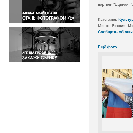
Правосудие
партией "Единая Р
Происшествия и конфликты
Религия
Категория:
Культу
Место:
Россия, М
Светская жизнь
Сообщить об оши
Спорт
Экология
Ещё фото
Экономика и бизнес