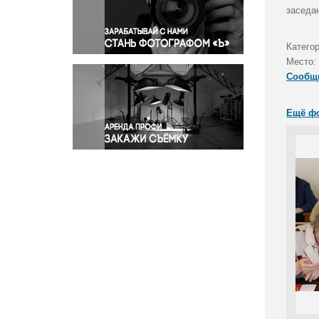
Правосудие
заседа
Происшествия и конфликты
Религия
Катего
Место:
Светская жизнь
Сообщ
Спорт
Экология
Ещё ф
Экономика и бизнес