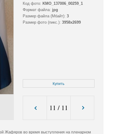
Код фото:
KMO_137006_00259_1
Формат файла:
jpg
Размер файла (Мбайт):
3
Размер фото (пикс.):
3958x2699
Купить
11
/
11
сей Жафяров во время выступления на пленарном