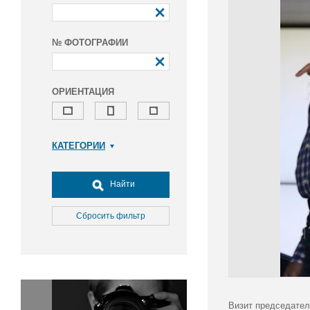
№ ФОТОГРАФИИ
ОРИЕНТАЦИЯ
КАТЕГОРИИ
Армия и ВПК
Досуг, туризм и отдых
Найти
Культура
Медицина
Сбросить фильтр
Наука
Образование
Общество
Окружающая среда
Политика
Визит председател