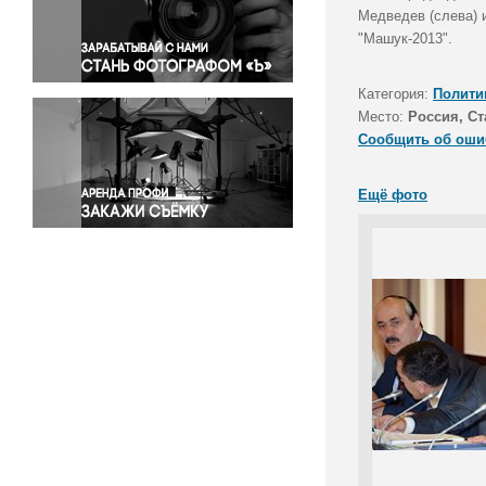
Правосудие
Медведев (слева) 
"Машук-2013".
Происшествия и конфликты
Религия
Категория:
Полити
Светская жизнь
Место:
Россия, Ст
Спорт
Сообщить об оши
Экология
Экономика и бизнес
Ещё фото