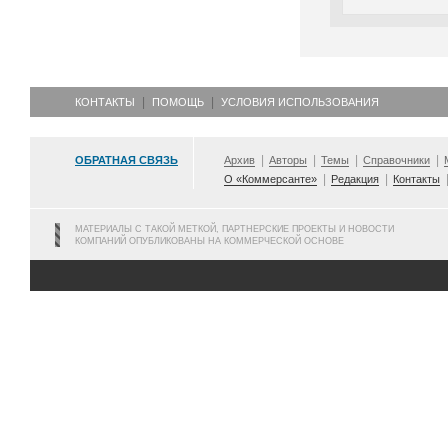
КОНТАКТЫ
ПОМОЩЬ
УСЛОВИЯ ИСПОЛЬЗОВАНИЯ
ОБРАТНАЯ СВЯЗЬ
Архив
Авторы
Темы
Справочники
О «Коммерсанте»
Редакция
Контакты
МАТЕРИАЛЫ С ТАКОЙ МЕТКОЙ, ПАРТНЕРСКИЕ ПРОЕКТЫ И НОВОСТИ
КОМПАНИЙ ОПУБЛИКОВАНЫ НА КОММЕРЧЕСКОЙ ОСНОВЕ