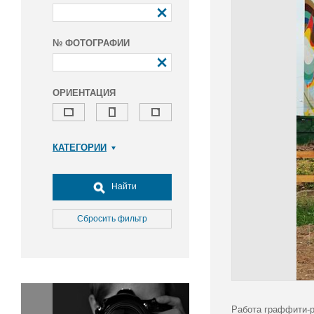
№ ФОТОГРАФИИ
ОРИЕНТАЦИЯ
КАТЕГОРИИ
Армия и ВПК
Досуг, туризм и отдых
Найти
Культура
Медицина
Сбросить фильтр
Наука
Образование
Общество
Окружающая среда
Политика
Работа граффити-р