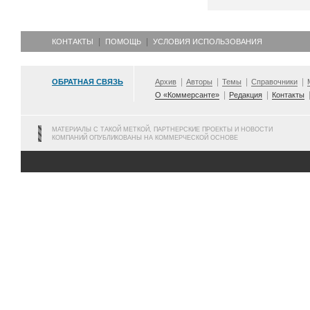
КОНТАКТЫ
ПОМОЩЬ
УСЛОВИЯ ИСПОЛЬЗОВАНИЯ
ОБРАТНАЯ СВЯЗЬ
Архив
Авторы
Темы
Справочники
О «Коммерсанте»
Редакция
Контакты
МАТЕРИАЛЫ С ТАКОЙ МЕТКОЙ, ПАРТНЕРСКИЕ ПРОЕКТЫ И НОВОСТИ
КОМПАНИЙ ОПУБЛИКОВАНЫ НА КОММЕРЧЕСКОЙ ОСНОВЕ