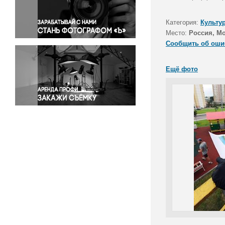
Правосудие
Происшествия и конфликты
Категория:
Культу
Религия
Место:
Россия, М
Сообщить об оши
Светская жизнь
Спорт
Ещё фото
Экология
Экономика и бизнес