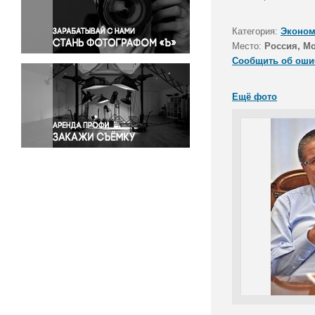
Правосудие
Происшествия и конфликты
Категория:
Эконом
Религия
Место:
Россия, М
Сообщить об оши
Светская жизнь
Спорт
Ещё фото
Экология
Экономика и бизнес