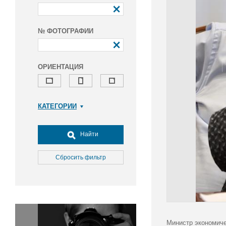
№ ФОТОГРАФИИ
ОРИЕНТАЦИЯ
КАТЕГОРИИ
Армия и ВПК
Досуг, туризм и отдых
Найти
Культура
Медицина
Сбросить фильтр
Наука
Образование
Общество
Окружающая среда
Политика
Министр экономиче