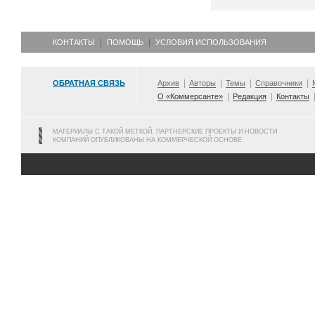
КОНТАКТЫ
ПОМОЩЬ
УСЛОВИЯ ИСПОЛЬЗОВАНИЯ
ОБРАТНАЯ СВЯЗЬ
Архив
Авторы
Темы
Справочники
О «Коммерсанте»
Редакция
Контакты
МАТЕРИАЛЫ С ТАКОЙ МЕТКОЙ, ПАРТНЕРСКИЕ ПРОЕКТЫ И НОВОСТИ
КОМПАНИЙ ОПУБЛИКОВАНЫ НА КОММЕРЧЕСКОЙ ОСНОВЕ