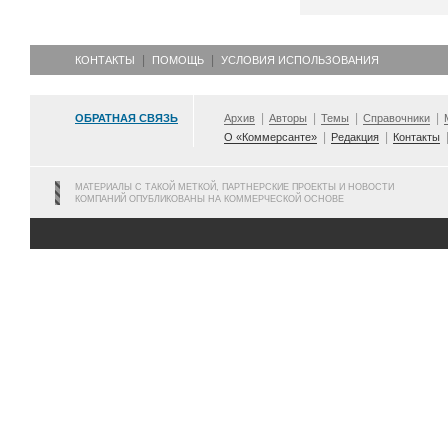
КОНТАКТЫ
ПОМОЩЬ
УСЛОВИЯ ИСПОЛЬЗОВАНИЯ
ОБРАТНАЯ СВЯЗЬ
Архив
Авторы
Темы
Справочники
О «Коммерсанте»
Редакция
Контакты
МАТЕРИАЛЫ С ТАКОЙ МЕТКОЙ, ПАРТНЕРСКИЕ ПРОЕКТЫ И НОВОСТИ
КОМПАНИЙ ОПУБЛИКОВАНЫ НА КОММЕРЧЕСКОЙ ОСНОВЕ