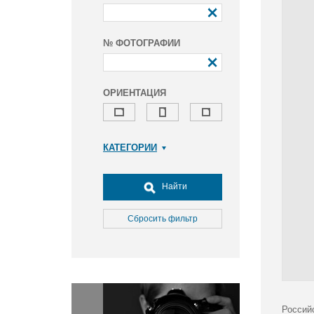
№ ФОТОГРАФИИ
ОРИЕНТАЦИЯ
КАТЕГОРИИ
Армия и ВПК
Досуг, туризм и отдых
Найти
Культура
Медицина
Сбросить фильтр
Наука
Образование
Общество
Окружающая среда
Политика
Россий