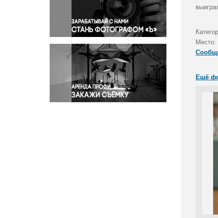
Правосудие
выигра
Происшествия и конфликты
Религия
Категор
Место:
Светская жизнь
Сообщ
Спорт
Экология
Ещё ф
Экономика и бизнес