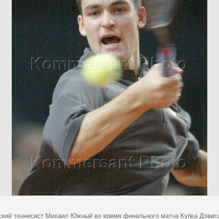
ский теннисист Михаил Южный во время финального матча Кубка Дэвиса