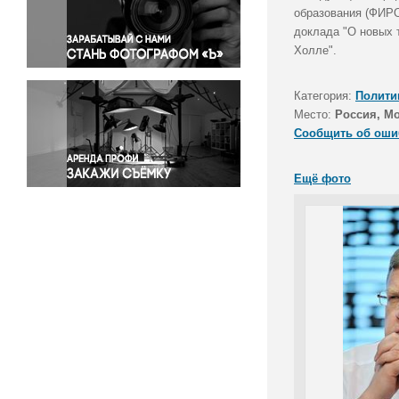
Правосудие
образования (ФИРО
доклада "О новых 
Происшествия и конфликты
Холле".
Религия
Светская жизнь
Категория:
Полити
Спорт
Место:
Россия, М
Экология
Сообщить об оши
Экономика и бизнес
Ещё фото