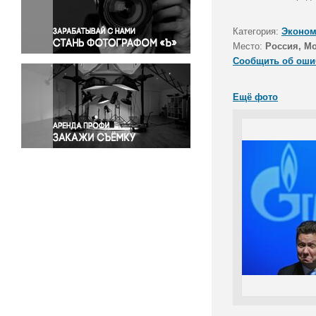
Правосудие
Происшествия и конфликты
Категория:
Эконом
Религия
Место:
Россия, М
Сообщить об оши
Светская жизнь
Спорт
Ещё фото
Экология
Экономика и бизнес