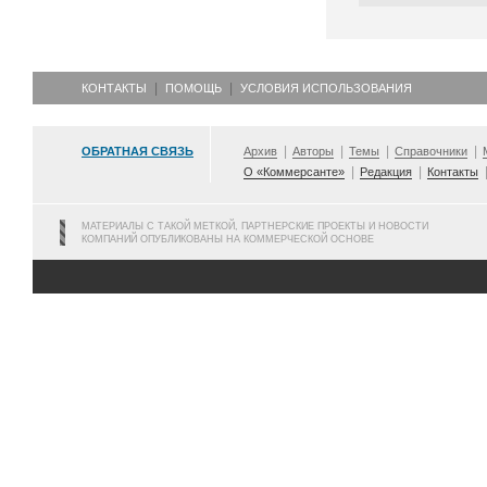
КОНТАКТЫ
ПОМОЩЬ
УСЛОВИЯ ИСПОЛЬЗОВАНИЯ
ОБРАТНАЯ СВЯЗЬ
Архив
Авторы
Темы
Справочники
О «Коммерсанте»
Редакция
Контакты
МАТЕРИАЛЫ С ТАКОЙ МЕТКОЙ, ПАРТНЕРСКИЕ ПРОЕКТЫ И НОВОСТИ
КОМПАНИЙ ОПУБЛИКОВАНЫ НА КОММЕРЧЕСКОЙ ОСНОВЕ