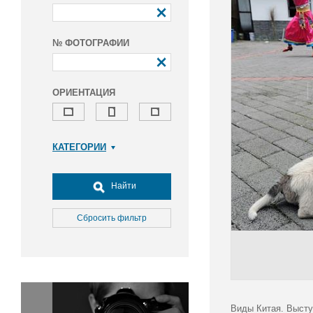
№ ФОТОГРАФИИ
ОРИЕНТАЦИЯ
КАТЕГОРИИ
Армия и ВПК
Досуг, туризм и отдых
Найти
Культура
Медицина
Сбросить фильтр
Наука
Образование
Общество
Окружающая среда
Политика
Виды Китая. Высту