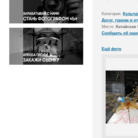
Правосудие
Происшествия и конфликты
Категория:
Культу
Религия
Досуг, туризм и о
Место:
Китайская 
Светская жизнь
Сообщить об оши
Спорт
Экология
Ещё фото
Экономика и бизнес