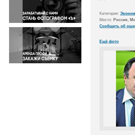
Правосудие
Происшествия и конфликты
Категория:
Эконом
Религия
Место:
Россия, М
Сообщить об оши
Светская жизнь
Спорт
Ещё фото
Экология
Экономика и бизнес