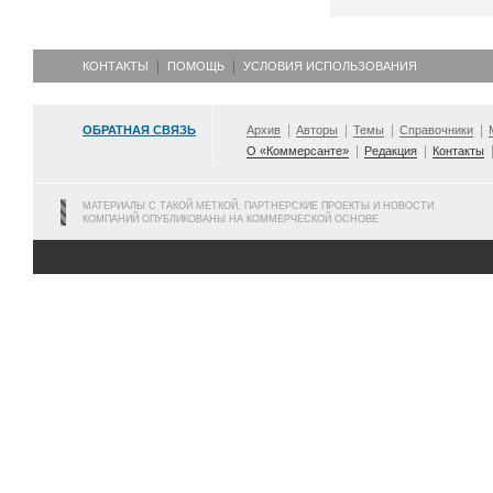
КОНТАКТЫ
ПОМОЩЬ
УСЛОВИЯ ИСПОЛЬЗОВАНИЯ
ОБРАТНАЯ СВЯЗЬ
Архив
Авторы
Темы
Справочники
О «Коммерсанте»
Редакция
Контакты
МАТЕРИАЛЫ С ТАКОЙ МЕТКОЙ, ПАРТНЕРСКИЕ ПРОЕКТЫ И НОВОСТИ
КОМПАНИЙ ОПУБЛИКОВАНЫ НА КОММЕРЧЕСКОЙ ОСНОВЕ