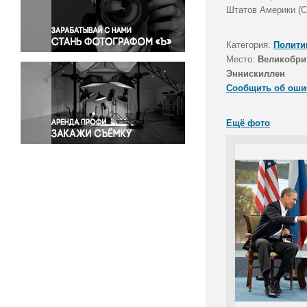
Правосудие
Штатов Америки (
Происшествия и конфликты
Религия
Категория:
Полити
Место:
Великобри
Светская жизнь
Эннискиллен
Спорт
Сообщить об оши
Экология
Экономика и бизнес
Ещё фото