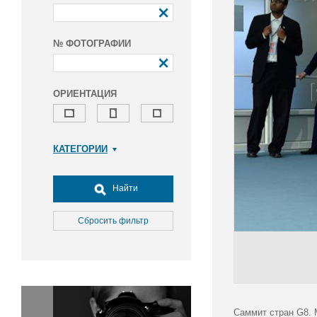
№ ФОТОГРАФИИ
ОРИЕНТАЦИЯ
КАТЕГОРИИ
Армия и ВПК
Досуг, туризм и отдых
Найти
Культура
Медицина
Сбросить фильтр
Наука
Образование
Общество
Окружающая среда
Политика
Саммит стран G8. 