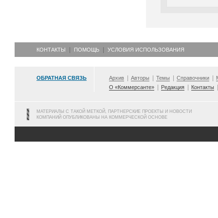
КОНТАКТЫ
ПОМОЩЬ
УСЛОВИЯ ИСПОЛЬЗОВАНИЯ
ОБРАТНАЯ СВЯЗЬ
Архив
Авторы
Темы
Справочники
О «Коммерсанте»
Редакция
Контакты
МАТЕРИАЛЫ С ТАКОЙ МЕТКОЙ, ПАРТНЕРСКИЕ ПРОЕКТЫ И НОВОСТИ
КОМПАНИЙ ОПУБЛИКОВАНЫ НА КОММЕРЧЕСКОЙ ОСНОВЕ