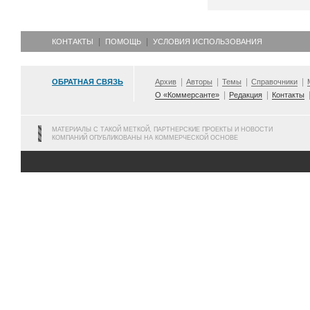
КОНТАКТЫ
ПОМОЩЬ
УСЛОВИЯ ИСПОЛЬЗОВАНИЯ
ОБРАТНАЯ СВЯЗЬ
Архив
Авторы
Темы
Справочники
О «Коммерсанте»
Редакция
Контакты
МАТЕРИАЛЫ С ТАКОЙ МЕТКОЙ, ПАРТНЕРСКИЕ ПРОЕКТЫ И НОВОСТИ
КОМПАНИЙ ОПУБЛИКОВАНЫ НА КОММЕРЧЕСКОЙ ОСНОВЕ