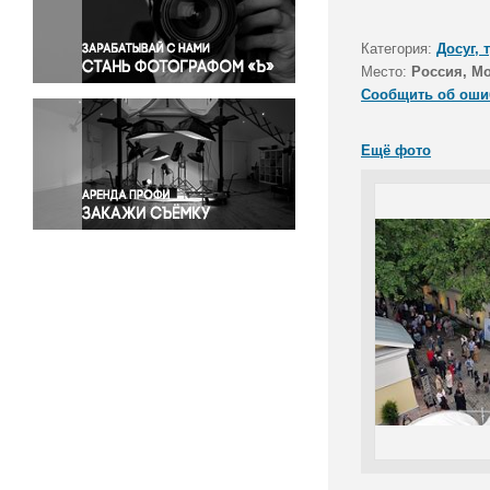
Правосудие
Происшествия и конфликты
Категория:
Досуг, 
Религия
Место:
Россия, М
Сообщить об оши
Светская жизнь
Спорт
Ещё фото
Экология
Экономика и бизнес