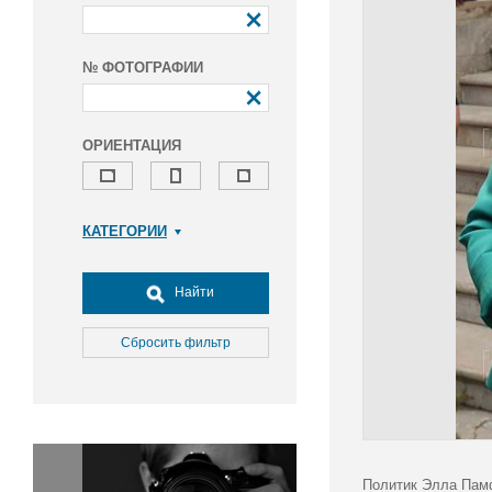
№ ФОТОГРАФИИ
ОРИЕНТАЦИЯ
КАТЕГОРИИ
Армия и ВПК
Досуг, туризм и отдых
Найти
Культура
Медицина
Сбросить фильтр
Наука
Образование
Общество
Окружающая среда
Политика
Политик Элла Памф