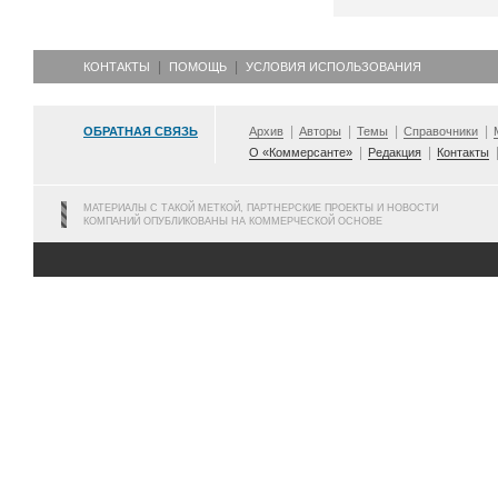
КОНТАКТЫ
ПОМОЩЬ
УСЛОВИЯ ИСПОЛЬЗОВАНИЯ
ОБРАТНАЯ СВЯЗЬ
Архив
Авторы
Темы
Справочники
О «Коммерсанте»
Редакция
Контакты
МАТЕРИАЛЫ С ТАКОЙ МЕТКОЙ, ПАРТНЕРСКИЕ ПРОЕКТЫ И НОВОСТИ
КОМПАНИЙ ОПУБЛИКОВАНЫ НА КОММЕРЧЕСКОЙ ОСНОВЕ