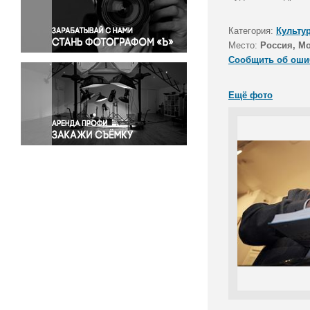
Правосудие
Происшествия и конфликты
Категория:
Культу
Религия
Место:
Россия, М
Сообщить об оши
Светская жизнь
Спорт
Ещё фото
Экология
Экономика и бизнес