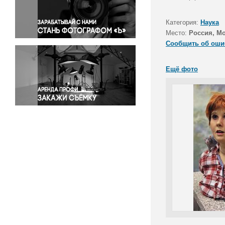
Правосудие
Происшествия и конфликты
Категория:
Наука
Религия
Место:
Россия, Мо
Сообщить об оши
Светская жизнь
Спорт
Ещё фото
Экология
Экономика и бизнес