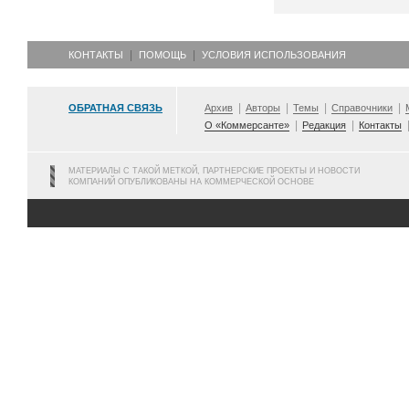
КОНТАКТЫ
ПОМОЩЬ
УСЛОВИЯ ИСПОЛЬЗОВАНИЯ
ОБРАТНАЯ СВЯЗЬ
Архив
Авторы
Темы
Справочники
О «Коммерсанте»
Редакция
Контакты
МАТЕРИАЛЫ С ТАКОЙ МЕТКОЙ, ПАРТНЕРСКИЕ ПРОЕКТЫ И НОВОСТИ
КОМПАНИЙ ОПУБЛИКОВАНЫ НА КОММЕРЧЕСКОЙ ОСНОВЕ