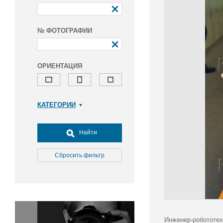
№ ФОТОГРАФИИ
ОРИЕНТАЦИЯ
КАТЕГОРИИ
Армия и ВПК
Досуг, туризм и отдых
Найти
Культура
Медицина
Сбросить фильтр
Наука
Образование
Общество
Окружающая среда
Политика
Инженер-робототех