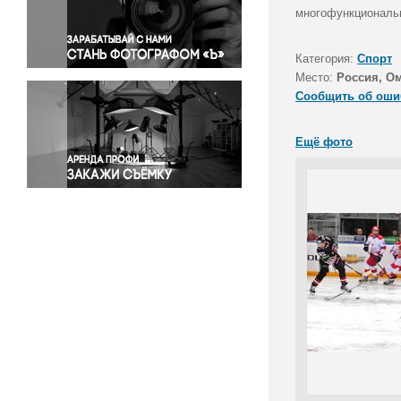
Правосудие
многофункциональн
Происшествия и конфликты
Религия
Категория:
Спорт
Место:
Россия, Ом
Светская жизнь
Сообщить об оши
Спорт
Экология
Ещё фото
Экономика и бизнес