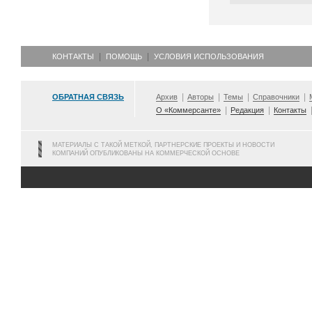
КОНТАКТЫ
ПОМОЩЬ
УСЛОВИЯ ИСПОЛЬЗОВАНИЯ
ОБРАТНАЯ СВЯЗЬ
Архив
Авторы
Темы
Справочники
О «Коммерсанте»
Редакция
Контакты
МАТЕРИАЛЫ С ТАКОЙ МЕТКОЙ, ПАРТНЕРСКИЕ ПРОЕКТЫ И НОВОСТИ
КОМПАНИЙ ОПУБЛИКОВАНЫ НА КОММЕРЧЕСКОЙ ОСНОВЕ