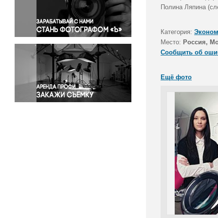
Правосудие
Полина Ляпина (сл
Происшествия и конфликты
Религия
Категория:
Эконом
Место:
Россия, М
Светская жизнь
Сообщить об оши
Спорт
Экология
Ещё фото
Экономика и бизнес