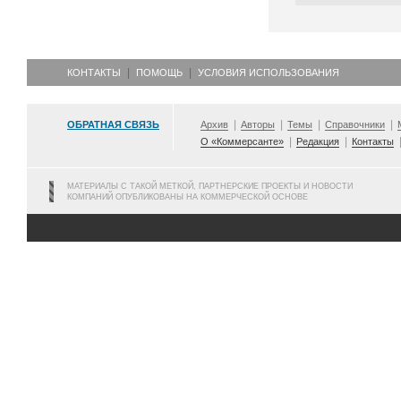
КОНТАКТЫ
ПОМОЩЬ
УСЛОВИЯ ИСПОЛЬЗОВАНИЯ
ОБРАТНАЯ СВЯЗЬ
Архив
Авторы
Темы
Справочники
О «Коммерсанте»
Редакция
Контакты
МАТЕРИАЛЫ С ТАКОЙ МЕТКОЙ, ПАРТНЕРСКИЕ ПРОЕКТЫ И НОВОСТИ
КОМПАНИЙ ОПУБЛИКОВАНЫ НА КОММЕРЧЕСКОЙ ОСНОВЕ