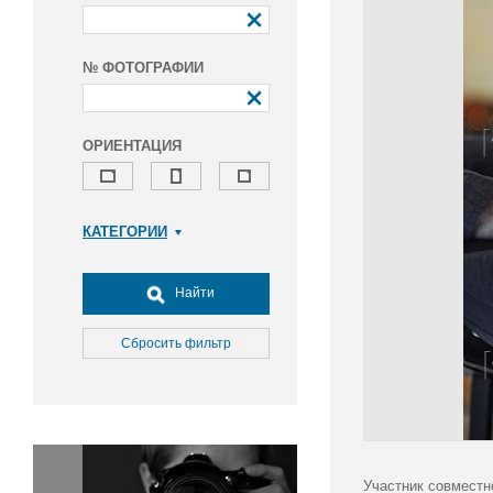
№ ФОТОГРАФИИ
ОРИЕНТАЦИЯ
КАТЕГОРИИ
Армия и ВПК
Досуг, туризм и отдых
Найти
Культура
Медицина
Сбросить фильтр
Наука
Образование
Общество
Окружающая среда
Политика
Участник совместн