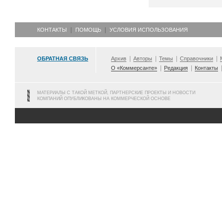
КОНТАКТЫ
ПОМОЩЬ
УСЛОВИЯ ИСПОЛЬЗОВАНИЯ
ОБРАТНАЯ СВЯЗЬ
Архив
Авторы
Темы
Справочники
О «Коммерсанте»
Редакция
Контакты
МАТЕРИАЛЫ С ТАКОЙ МЕТКОЙ, ПАРТНЕРСКИЕ ПРОЕКТЫ И НОВОСТИ
КОМПАНИЙ ОПУБЛИКОВАНЫ НА КОММЕРЧЕСКОЙ ОСНОВЕ