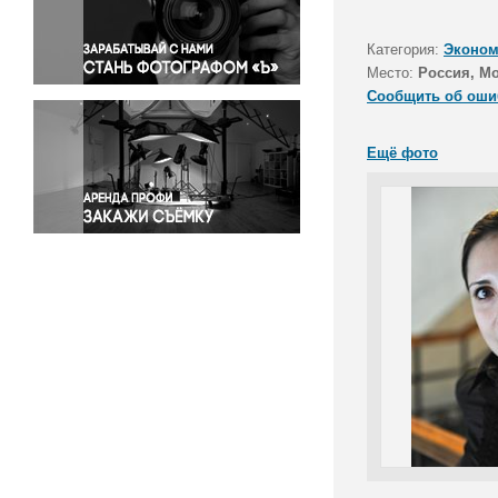
Правосудие
Происшествия и конфликты
Категория:
Эконом
Религия
Место:
Россия, М
Сообщить об оши
Светская жизнь
Спорт
Ещё фото
Экология
Экономика и бизнес