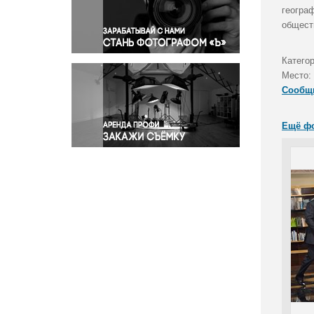
Правосудие
геогра
общест
Происшествия и конфликты
Религия
Катего
Светская жизнь
Место:
Спорт
Сообщ
Экология
Экономика и бизнес
Ещё ф