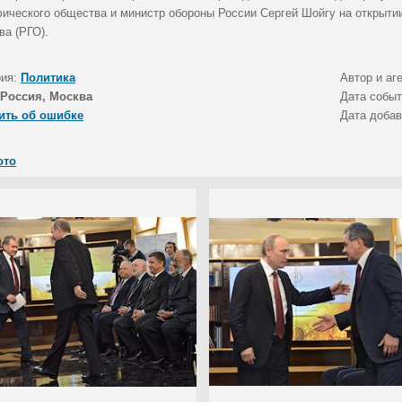
фического общества и министр обороны России Сергей Шойгу на открыти
ва (РГО).
рия:
Политика
Автор и аг
Россия, Москва
Дата собы
ить об ошибке
Дата доба
ото