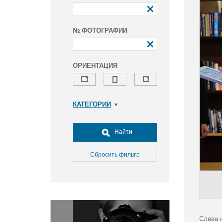
№ ФОТОГРАФИИ
ОРИЕНТАЦИЯ
КАТЕГОРИИ
Армия и ВПК
Досуг, туризм и отдых
Найти
Культура
Медицина
Сбросить фильтр
Наука
Образование
Общество
Окружающая среда
Политика
Слева 