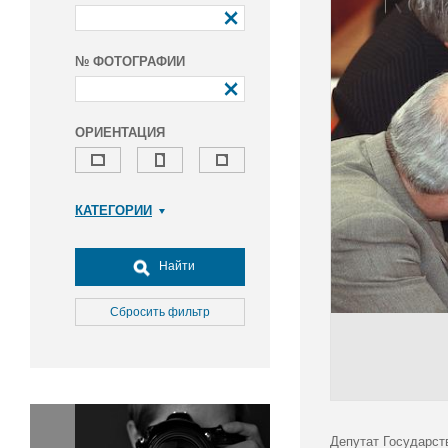
№ ФОТОГРАФИИ
ОРИЕНТАЦИЯ
КАТЕГОРИИ
Армия и ВПК
Досуг, туризм и отдых
Найти
Культура
Медицина
Сбросить фильтр
Наука
Образование
Общество
Окружающая среда
Политика
Депутат Государст