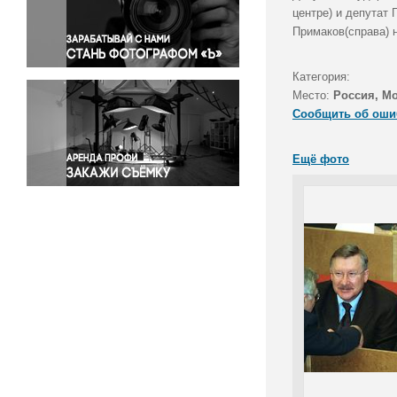
Правосудие
центре) и депутат
Примаков(справа) 
Происшествия и конфликты
Религия
Категория:
Светская жизнь
Место:
Россия, М
Спорт
Сообщить об оши
Экология
Экономика и бизнес
Ещё фото