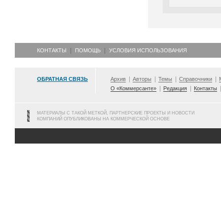
КОНТАКТЫ
ПОМОЩЬ
УСЛОВИЯ ИСПОЛЬЗОВАНИЯ
ОБРАТНАЯ СВЯЗЬ
Архив
Авторы
Темы
Справочники
О «Коммерсанте»
Редакция
Контакты
МАТЕРИАЛЫ С ТАКОЙ МЕТКОЙ, ПАРТНЕРСКИЕ ПРОЕКТЫ И НОВОСТИ
КОМПАНИЙ ОПУБЛИКОВАНЫ НА КОММЕРЧЕСКОЙ ОСНОВЕ