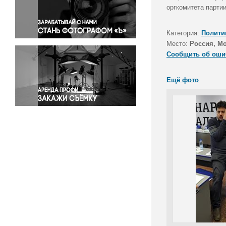
Правосудие
оргкомитета парти
Происшествия и конфликты
Религия
Категория:
Полити
Место:
Россия, М
Светская жизнь
Сообщить об оши
Спорт
Экология
Ещё фото
Экономика и бизнес