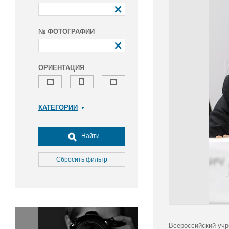
№ ФОТОГРАФИИ
ОРИЕНТАЦИЯ
КАТЕГОРИИ
Армия и ВПК
Досуг, туризм и отдых
Найти
Культура
Медицина
Сбросить фильтр
Наука
Образование
Общество
Окружающая среда
Политика
Всероссийский учр