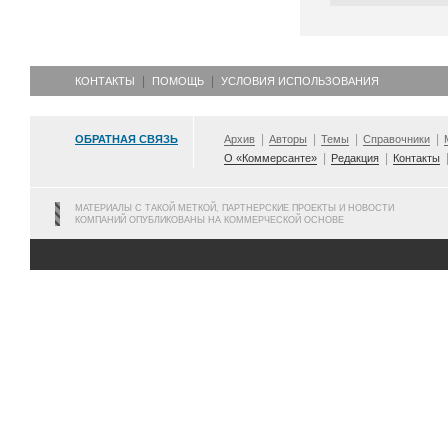
КОНТАКТЫ
ПОМОЩЬ
УСЛОВИЯ ИСПОЛЬЗОВАНИЯ
ОБРАТНАЯ СВЯЗЬ
Архив
Авторы
Темы
Справочники
О «Коммерсанте»
Редакция
Контакты
МАТЕРИАЛЫ С ТАКОЙ МЕТКОЙ, ПАРТНЕРСКИЕ ПРОЕКТЫ И НОВОСТИ
КОМПАНИЙ ОПУБЛИКОВАНЫ НА КОММЕРЧЕСКОЙ ОСНОВЕ