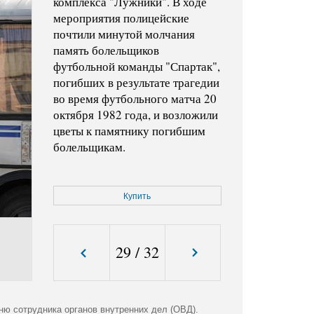
комплекса "Лужники". В ходе
мероприятия полицейские
почтили минутой молчания
память болельщиков
футбольной команды "Спартак",
погибших в результате трагедии
во время футбольного матча 20
октября 1982 года, и возложили
цветы к памятнику погибшим
болельщикам.
Код фото:
KMO_131832_01418_1
Купить
Формат файла:
jpg
Размер файла (Мбайт):
1,2
Размер фото (пикс.):
3905x2598
29
/
32
ню сотрудника органов внутренних дел (ОВД).