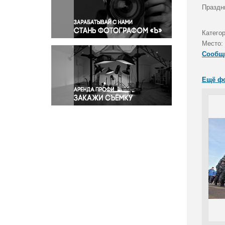
Правосудие
Праздн
Происшествия и конфликты
Религия
Катего
Место:
Светская жизнь
Сообщ
Спорт
Экология
Ещё ф
Экономика и бизнес