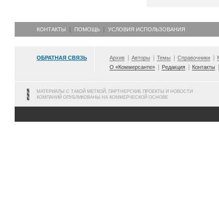
КОНТАКТЫ
ПОМОЩЬ
УСЛОВИЯ ИСПОЛЬЗОВАНИЯ
ОБРАТНАЯ СВЯЗЬ
Архив
Авторы
Темы
Справочники
О «Коммерсанте»
Редакция
Контакты
МАТЕРИАЛЫ С ТАКОЙ МЕТКОЙ, ПАРТНЕРСКИЕ ПРОЕКТЫ И НОВОСТИ
КОМПАНИЙ ОПУБЛИКОВАНЫ НА КОММЕРЧЕСКОЙ ОСНОВЕ