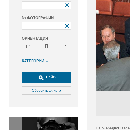
№ ФОТОГРАФИИ
ОРИЕНТАЦИЯ
КАТЕГОРИИ
Армия и ВПК
Досуг, туризм и отдых
Найти
Культура
Медицина
Сбросить фильтр
Наука
Образование
Общество
Окружающая среда
Политика
На очередном засе