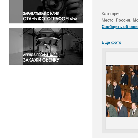
Правосудие
Происшествия и конфликты
Категория:
Религия
Место:
Россия, М
Сообщить об оши
Светская жизнь
Спорт
Ещё фото
Экология
Экономика и бизнес