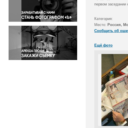
Правосудие
первом заседании 
Происшествия и конфликты
Религия
Категория:
Место:
Россия, М
Светская жизнь
Сообщить об оши
Спорт
Экология
Ещё фото
Экономика и бизнес