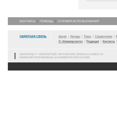
КОНТАКТЫ
ПОМОЩЬ
УСЛОВИЯ ИСПОЛЬЗОВАНИЯ
ОБРАТНАЯ СВЯЗЬ
Архив
Авторы
Темы
Справочники
О «Коммерсанте»
Редакция
Контакты
МАТЕРИАЛЫ С ТАКОЙ МЕТКОЙ, ПАРТНЕРСКИЕ ПРОЕКТЫ И НОВОСТИ
КОМПАНИЙ ОПУБЛИКОВАНЫ НА КОММЕРЧЕСКОЙ ОСНОВЕ