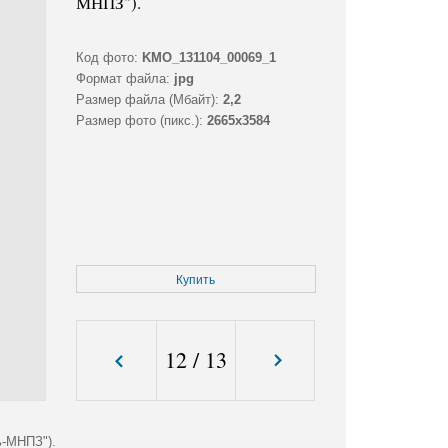
МНПЗ").
Код фото:
KMO_131104_00069_1
Формат файла:
jpg
Размер файла (Мбайт):
2,2
Размер фото (пикс.):
2665x3584
Купить
12
/
13
ь-МНПЗ").