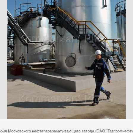
ория Московского нефтеперерабатывающего завода (ОАО "Газпромнефт