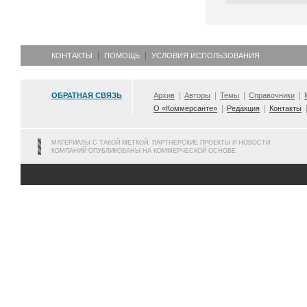
КОНТАКТЫ
ПОМОЩЬ
УСЛОВИЯ ИСПОЛЬЗОВАНИЯ
ОБРАТНАЯ СВЯЗЬ
Архив
Авторы
Темы
Справочники
О «Коммерсанте»
Редакция
Контакты
МАТЕРИАЛЫ С ТАКОЙ МЕТКОЙ, ПАРТНЕРСКИЕ ПРОЕКТЫ И НОВОСТИ
КОМПАНИЙ ОПУБЛИКОВАНЫ НА КОММЕРЧЕСКОЙ ОСНОВЕ