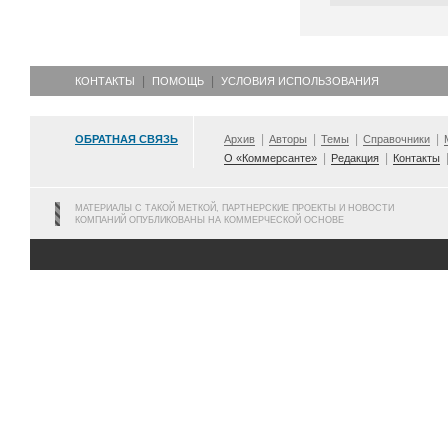
КОНТАКТЫ
ПОМОЩЬ
УСЛОВИЯ ИСПОЛЬЗОВАНИЯ
ОБРАТНАЯ СВЯЗЬ
Архив
Авторы
Темы
Справочники
О «Коммерсанте»
Редакция
Контакты
МАТЕРИАЛЫ С ТАКОЙ МЕТКОЙ, ПАРТНЕРСКИЕ ПРОЕКТЫ И НОВОСТИ
КОМПАНИЙ ОПУБЛИКОВАНЫ НА КОММЕРЧЕСКОЙ ОСНОВЕ