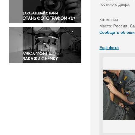
Правосудие
Гостиного двора.
Происшествия и конфликты
Религия
Категория:
Место:
Россия, Са
Светская жизнь
Сообщить об оши
Спорт
Экология
Ещё фото
Экономика и бизнес