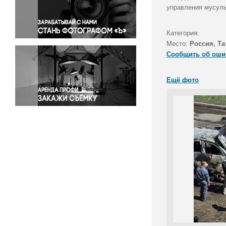
Правосудие
управления мусул
Происшествия и конфликты
Религия
Категория:
Место:
Россия, Та
Светская жизнь
Сообщить об оши
Спорт
Экология
Ещё фото
Экономика и бизнес