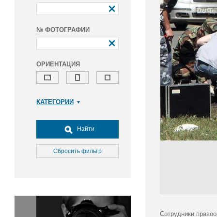
№ ФОТОГРАФИИ
ОРИЕНТАЦИЯ
КАТЕГОРИИ
Армия и ВПК
Досуг, туризм и отдых
Найти
Культура
Медицина
Сбросить фильтр
Наука
Образование
Общество
Окружающая среда
Политика
Сотрудники правоо