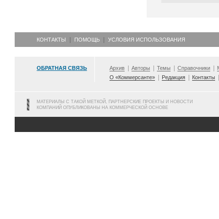
КОНТАКТЫ
ПОМОЩЬ
УСЛОВИЯ ИСПОЛЬЗОВАНИЯ
ОБРАТНАЯ СВЯЗЬ
Архив
Авторы
Темы
Справочники
О «Коммерсанте»
Редакция
Контакты
МАТЕРИАЛЫ С ТАКОЙ МЕТКОЙ, ПАРТНЕРСКИЕ ПРОЕКТЫ И НОВОСТИ
КОМПАНИЙ ОПУБЛИКОВАНЫ НА КОММЕРЧЕСКОЙ ОСНОВЕ