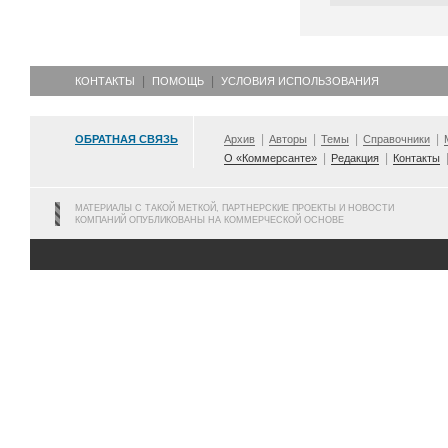
КОНТАКТЫ
ПОМОЩЬ
УСЛОВИЯ ИСПОЛЬЗОВАНИЯ
ОБРАТНАЯ СВЯЗЬ
Архив
Авторы
Темы
Справочники
О «Коммерсанте»
Редакция
Контакты
МАТЕРИАЛЫ С ТАКОЙ МЕТКОЙ, ПАРТНЕРСКИЕ ПРОЕКТЫ И НОВОСТИ
КОМПАНИЙ ОПУБЛИКОВАНЫ НА КОММЕРЧЕСКОЙ ОСНОВЕ