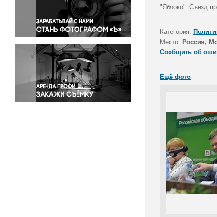
Правосудие
"Яблоко". Съезд п
Происшествия и конфликты
Религия
Категория:
Полити
Место:
Россия, Мо
Светская жизнь
Сообщить об оши
Спорт
Экология
Ещё фото
Экономика и бизнес