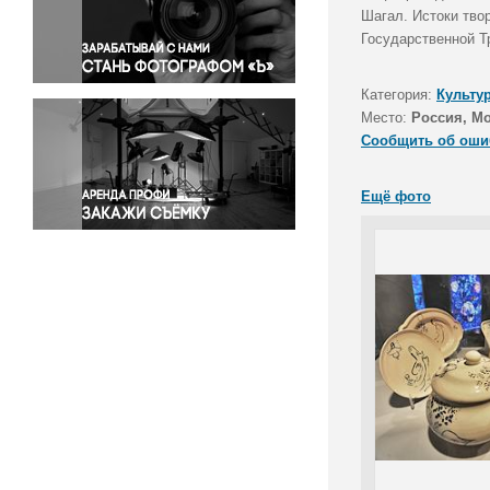
Правосудие
Шагал. Истоки тво
Государственной Т
Происшествия и конфликты
Религия
Категория:
Культу
Светская жизнь
Место:
Россия, М
Спорт
Сообщить об оши
Экология
Экономика и бизнес
Ещё фото