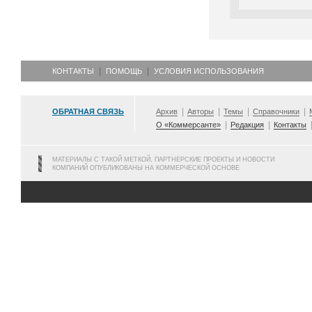
КОНТАКТЫ
ПОМОЩЬ
УСЛОВИЯ ИСПОЛЬЗОВАНИЯ
ОБРАТНАЯ СВЯЗЬ
Архив
Авторы
Темы
Справочники
О «Коммерсанте»
Редакция
Контакты
МАТЕРИАЛЫ С ТАКОЙ МЕТКОЙ, ПАРТНЕРСКИЕ ПРОЕКТЫ И НОВОСТИ
КОМПАНИЙ ОПУБЛИКОВАНЫ НА КОММЕРЧЕСКОЙ ОСНОВЕ