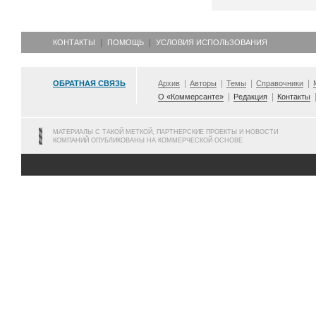
КОНТАКТЫ
ПОМОЩЬ
УСЛОВИЯ ИСПОЛЬЗОВАНИЯ
ОБРАТНАЯ СВЯЗЬ
Архив
Авторы
Темы
Справочники
О «Коммерсанте»
Редакция
Контакты
МАТЕРИАЛЫ С ТАКОЙ МЕТКОЙ, ПАРТНЕРСКИЕ ПРОЕКТЫ И НОВОСТИ
КОМПАНИЙ ОПУБЛИКОВАНЫ НА КОММЕРЧЕСКОЙ ОСНОВЕ