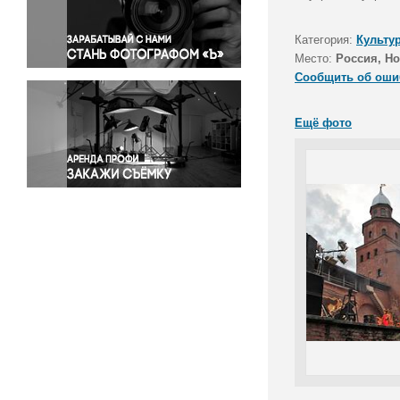
Правосудие
Происшествия и конфликты
Категория:
Культу
Религия
Место:
Россия, Но
Сообщить об оши
Светская жизнь
Спорт
Ещё фото
Экология
Экономика и бизнес