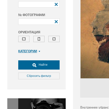
№ ФОТОГРАФИИ
ОРИЕНТАЦИЯ
КАТЕГОРИИ
Армия и ВПК
Досуг, туризм и отдых
Найти
Культура
Медицина
Сбросить фильтр
Наука
Образование
Общество
Окружающая среда
Политика
Внутреннее убранс