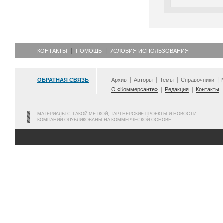
КОНТАКТЫ
ПОМОЩЬ
УСЛОВИЯ ИСПОЛЬЗОВАНИЯ
ОБРАТНАЯ СВЯЗЬ
Архив
Авторы
Темы
Справочники
О «Коммерсанте»
Редакция
Контакты
МАТЕРИАЛЫ С ТАКОЙ МЕТКОЙ, ПАРТНЕРСКИЕ ПРОЕКТЫ И НОВОСТИ
КОМПАНИЙ ОПУБЛИКОВАНЫ НА КОММЕРЧЕСКОЙ ОСНОВЕ