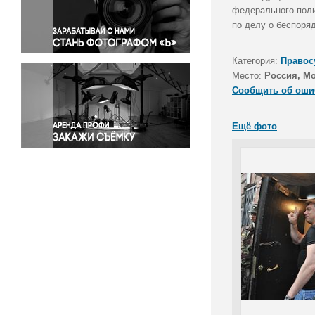
Правосудие
федерального поли
по делу о беспоря
Происшествия и конфликты
Религия
Категория:
Правос
Светская жизнь
Место:
Россия, М
Спорт
Сообщить об оши
Экология
Экономика и бизнес
Ещё фото