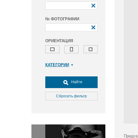
№ ФОТОГРАФИИ
ОРИЕНТАЦИЯ
КАТЕГОРИИ
Армия и ВПК
Досуг, туризм и отдых
Найти
Культура
Медицина
Сбросить фильтр
Наука
Образование
Общество
Окружающая среда
Политика
Предсе