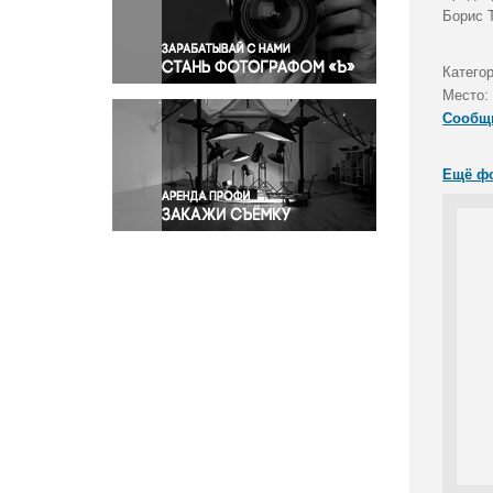
Правосудие
Борис 
Происшествия и конфликты
Религия
Катего
Место:
Светская жизнь
Сообщ
Спорт
Экология
Ещё ф
Экономика и бизнес