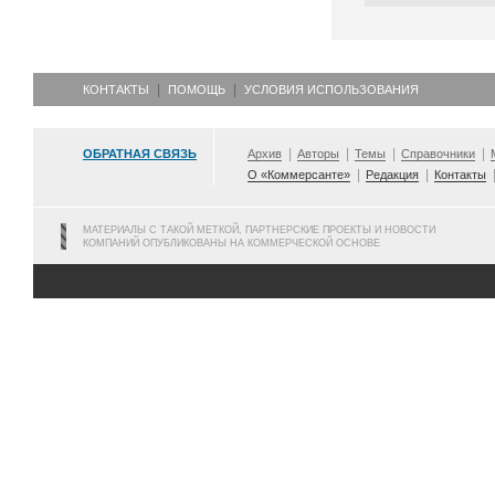
КОНТАКТЫ
ПОМОЩЬ
УСЛОВИЯ ИСПОЛЬЗОВАНИЯ
ОБРАТНАЯ СВЯЗЬ
Архив
Авторы
Темы
Справочники
О «Коммерсанте»
Редакция
Контакты
МАТЕРИАЛЫ С ТАКОЙ МЕТКОЙ, ПАРТНЕРСКИЕ ПРОЕКТЫ И НОВОСТИ
КОМПАНИЙ ОПУБЛИКОВАНЫ НА КОММЕРЧЕСКОЙ ОСНОВЕ