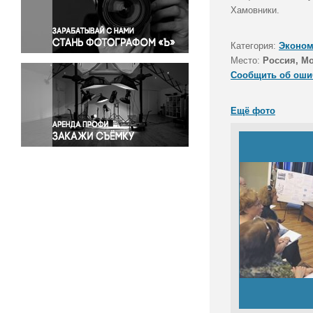
Правосудие
Хамовники.
Происшествия и конфликты
Религия
Категория:
Эконом
Место:
Россия, М
Светская жизнь
Сообщить об оши
Спорт
Экология
Ещё фото
Экономика и бизнес