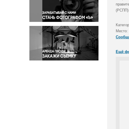
Правосудие
правит
(РСПП)
Происшествия и конфликты
Религия
Катего
Светская жизнь
Место:
Спорт
Сообщ
Экология
Экономика и бизнес
Ещё ф