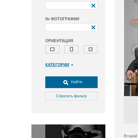
№ ФОТОГРАФИИ
ОРИЕНТАЦИЯ
КАТЕГОРИИ
Армия и ВПК
Досуг, туризм и отдых
Найти
Культура
Медицина
Сбросить фильтр
Наука
Образование
Общество
Окружающая среда
Политика
Второй