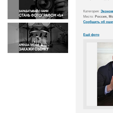
Правосудие
Происшествия и конфликты
Категория:
Эконом
Религия
Место:
Россия, М
Сообщить об оши
Светская жизнь
Спорт
Ещё фото
Экология
Экономика и бизнес