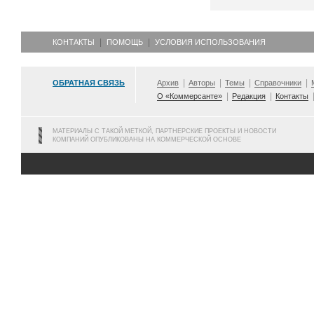
КОНТАКТЫ
ПОМОЩЬ
УСЛОВИЯ ИСПОЛЬЗОВАНИЯ
ОБРАТНАЯ СВЯЗЬ
Архив
Авторы
Темы
Справочники
О «Коммерсанте»
Редакция
Контакты
МАТЕРИАЛЫ С ТАКОЙ МЕТКОЙ, ПАРТНЕРСКИЕ ПРОЕКТЫ И НОВОСТИ
КОМПАНИЙ ОПУБЛИКОВАНЫ НА КОММЕРЧЕСКОЙ ОСНОВЕ