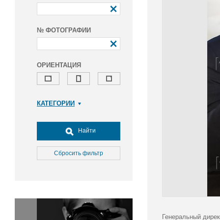
№ ФОТОГРАФИИ
ОРИЕНТАЦИЯ
КАТЕГОРИИ
Армия и ВПК
Досуг, туризм и отдых
Найти
Культура
Медицина
Сбросить фильтр
Наука
Образование
Общество
Окружающая среда
Политика
Генеральный дирек