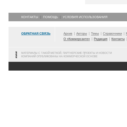
КОНТАКТЫ
ПОМОЩЬ
УСЛОВИЯ ИСПОЛЬЗОВАНИЯ
ОБРАТНАЯ СВЯЗЬ
Архив
Авторы
Темы
Справочники
О «Коммерсанте»
Редакция
Контакты
МАТЕРИАЛЫ С ТАКОЙ МЕТКОЙ, ПАРТНЕРСКИЕ ПРОЕКТЫ И НОВОСТИ
КОМПАНИЙ ОПУБЛИКОВАНЫ НА КОММЕРЧЕСКОЙ ОСНОВЕ