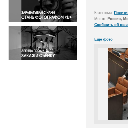
Правосудие
Происшествия и конфликты
Категория:
Полити
Религия
Место:
Россия, М
Сообщить об оши
Светская жизнь
Спорт
Ещё фото
Экология
Экономика и бизнес