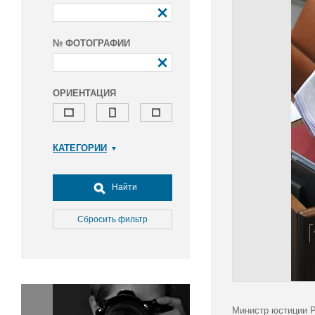
№ ФОТОГРАФИИ
ОРИЕНТАЦИЯ
КАТЕГОРИИ
Армия и ВПК
Досуг, туризм и отдых
Найти
Культура
Медицина
Сбросить фильтр
Наука
Образование
Общество
Окружающая среда
Политика
Министр юстиции Р