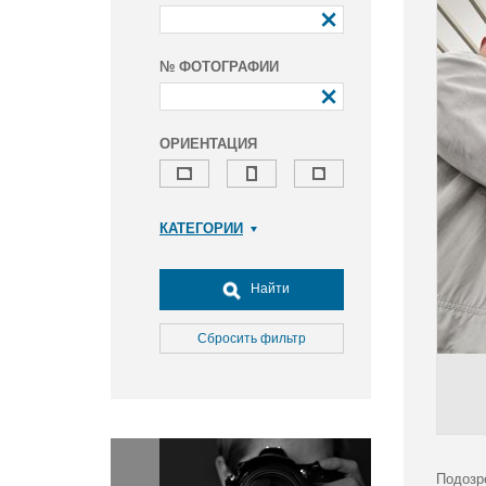
№ ФОТОГРАФИИ
ОРИЕНТАЦИЯ
КАТЕГОРИИ
Армия и ВПК
Досуг, туризм и отдых
Найти
Культура
Медицина
Сбросить фильтр
Наука
Образование
Общество
Окружающая среда
Политика
Подозр