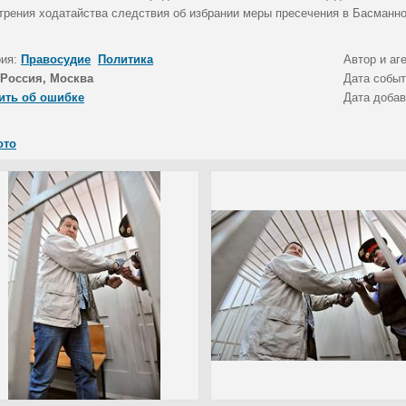
трения ходатайства следствия об избрании меры пресечения в Басманно
рия:
Правосудие
Политика
Автор и аг
Россия, Москва
Дата собы
ить об ошибке
Дата доба
ото