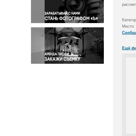
Правосудие
рассмо
Происшествия и конфликты
Религия
Катего
Место:
Светская жизнь
Сообщ
Спорт
Экология
Ещё ф
Экономика и бизнес