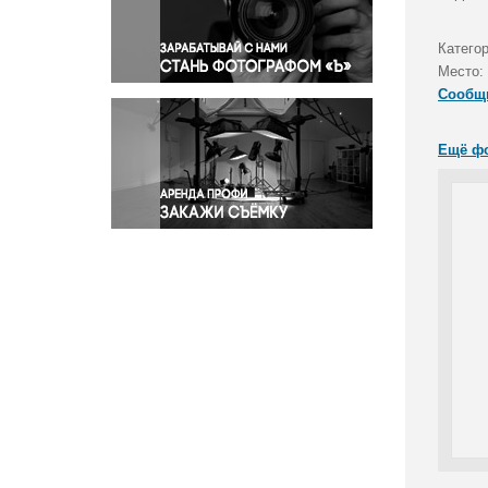
Правосудие
Происшествия и конфликты
Катего
Религия
Место:
Сообщ
Светская жизнь
Спорт
Ещё ф
Экология
Экономика и бизнес