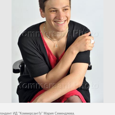
пондент ИД "КоммерсантЪ" Мария Семендяева.