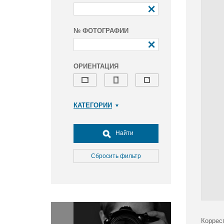
№ ФОТОГРАФИИ
ОРИЕНТАЦИЯ
КАТЕГОРИИ
Армия и ВПК
Досуг, туризм и отдых
Найти
Культура
Медицина
Сбросить фильтр
Наука
Образование
Общество
Окружающая среда
Политика
Коррес