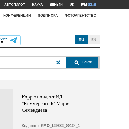
АВТОПИЛОТ
НАУКА
ДЕНЬГИ
UK
КОНФЕРЕНЦИИ
ПОДПИСКА
ФОТОАГЕНТСТВО
RU
EN
Найти
Корреспондент ИД
"КоммерсантЪ" Мария
Семендяева.
Код фото:
KMO_129682_00134_1