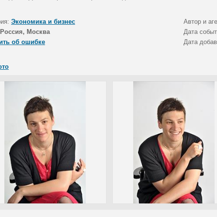
рия:
Экономика и бизнес
Автор и аг
Россия, Москва
Дата собы
ить об ошибке
Дата доба
ото