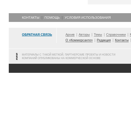
КОНТАКТЫ
ПОМОЩЬ
УСЛОВИЯ ИСПОЛЬЗОВАНИЯ
ОБРАТНАЯ СВЯЗЬ
Архив
Авторы
Темы
Справочники
О «Коммерсанте»
Редакция
Контакты
МАТЕРИАЛЫ С ТАКОЙ МЕТКОЙ, ПАРТНЕРСКИЕ ПРОЕКТЫ И НОВОСТИ
КОМПАНИЙ ОПУБЛИКОВАНЫ НА КОММЕРЧЕСКОЙ ОСНОВЕ