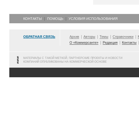
КОНТАКТЫ
ПОМОЩЬ
УСЛОВИЯ ИСПОЛЬЗОВАНИЯ
ОБРАТНАЯ СВЯЗЬ
Архив
Авторы
Темы
Справочники
О «Коммерсанте»
Редакция
Контакты
МАТЕРИАЛЫ С ТАКОЙ МЕТКОЙ, ПАРТНЕРСКИЕ ПРОЕКТЫ И НОВОСТИ
КОМПАНИЙ ОПУБЛИКОВАНЫ НА КОММЕРЧЕСКОЙ ОСНОВЕ