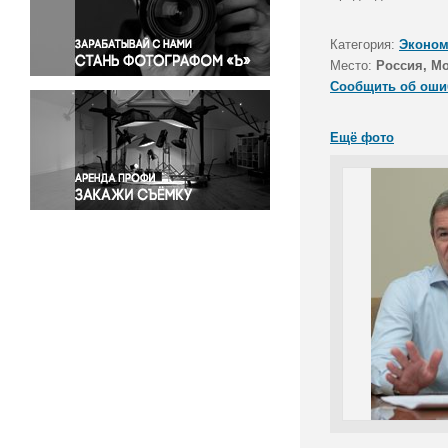
Правосудие
Происшествия и конфликты
Категория:
Эконом
Религия
Место:
Россия, М
Сообщить об оши
Светская жизнь
Спорт
Ещё фото
Экология
Экономика и бизнес