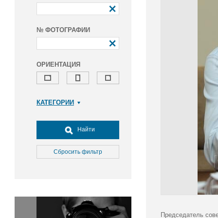
№ ФОТОГРАФИИ
ОРИЕНТАЦИЯ
КАТЕГОРИИ
Армия и ВПК
Досуг, туризм и отдых
Найти
Культура
Медицина
Сбросить фильтр
Наука
Образование
Общество
Окружающая среда
Политика
Председатель сове