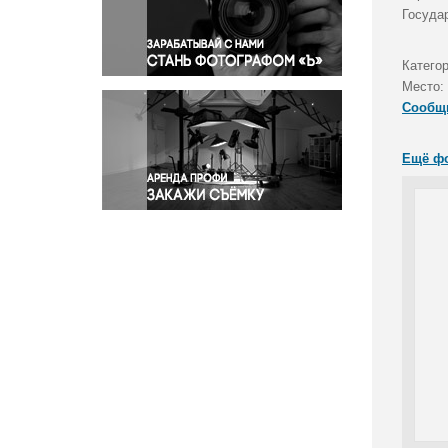
Правосудие
Госуда
Происшествия и конфликты
Религия
Катего
Место:
Светская жизнь
Сообщ
Спорт
Экология
Ещё ф
Экономика и бизнес