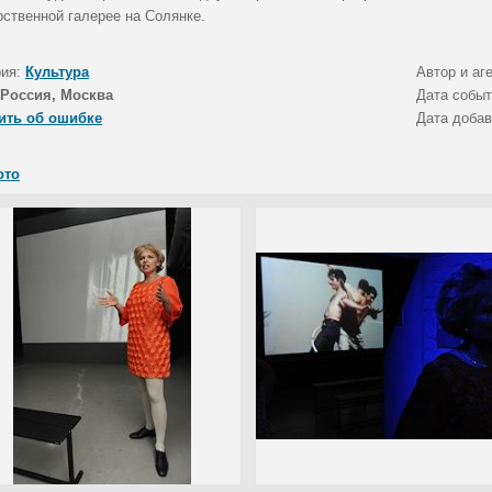
рственной галерее на Солянке.
рия:
Культура
Автор и аг
Россия, Москва
Дата собы
ить об ошибке
Дата доба
ото