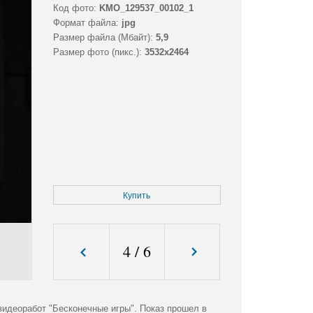
Код фото:
KMO_129537_00102_1
Формат файла:
jpg
Размер файла (Мбайт):
5,9
Размер фото (пикс.):
3532x2464
Купить
4
/
6
видеоработ "Бесконечные игры". Показ прошел в