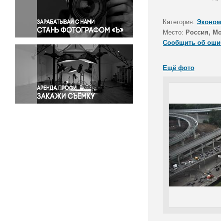
Правосудие
Происшествия и конфликты
Категория:
Эконом
Религия
Место:
Россия, М
Сообщить об оши
Светская жизнь
Спорт
Ещё фото
Экология
Экономика и бизнес