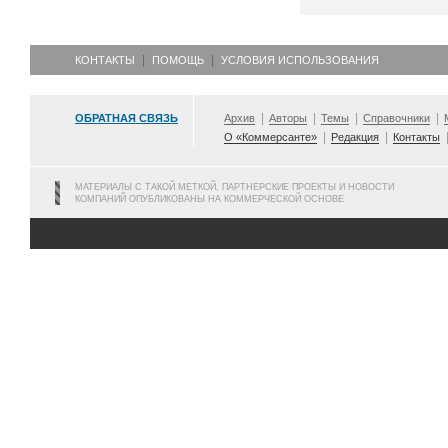
КОНТАКТЫ
ПОМОЩЬ
УСЛОВИЯ ИСПОЛЬЗОВАНИЯ
ОБРАТНАЯ СВЯЗЬ
Архив
Авторы
Темы
Справочники
О «Коммерсанте»
Редакция
Контакты
МАТЕРИАЛЫ С ТАКОЙ МЕТКОЙ, ПАРТНЕРСКИЕ ПРОЕКТЫ И НОВОСТИ
КОМПАНИЙ ОПУБЛИКОВАНЫ НА КОММЕРЧЕСКОЙ ОСНОВЕ