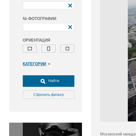
№ ФОТОГРАФИИ
ОРИЕНТАЦИЯ
КАТЕГОРИИ
Армия и ВПК
Досуг, туризм и отдых
Найти
Культура
Медицина
Сбросить фильтр
Наука
Образование
Общество
Окружающая среда
Политика
Москвоский между