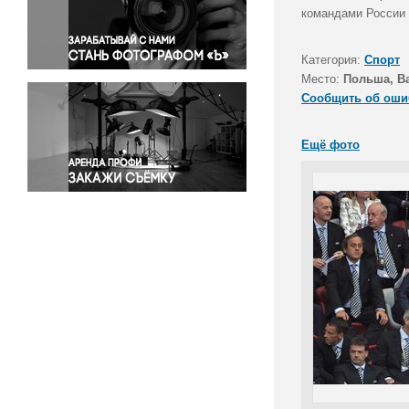
Правосудие
командами России 
Происшествия и конфликты
Религия
Категория:
Спорт
Место:
Польша, В
Светская жизнь
Сообщить об оши
Спорт
Экология
Ещё фото
Экономика и бизнес