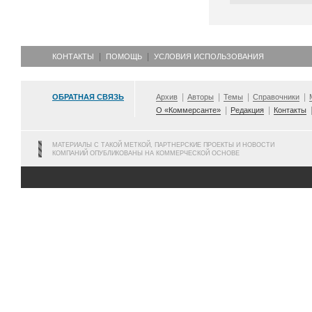
КОНТАКТЫ
ПОМОЩЬ
УСЛОВИЯ ИСПОЛЬЗОВАНИЯ
ОБРАТНАЯ СВЯЗЬ
Архив
Авторы
Темы
Справочники
О «Коммерсанте»
Редакция
Контакты
МАТЕРИАЛЫ С ТАКОЙ МЕТКОЙ, ПАРТНЕРСКИЕ ПРОЕКТЫ И НОВОСТИ
КОМПАНИЙ ОПУБЛИКОВАНЫ НА КОММЕРЧЕСКОЙ ОСНОВЕ