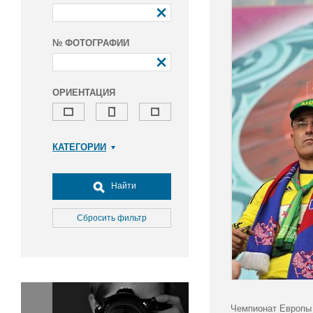
№ ФОТОГРАФИИ
ОРИЕНТАЦИЯ
КАТЕГОРИИ
Армия и ВПК
Досуг, туризм и отдых
Найти
Культура
Медицина
Сбросить фильтр
Наука
Образование
Общество
Окружающая среда
Политика
Чемпионат Европы