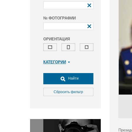
№ ФОТОГРАФИИ
ОРИЕНТАЦИЯ
КАТЕГОРИИ
Армия и ВПК
Досуг, туризм и отдых
Найти
Культура
Медицина
Сбросить фильтр
Наука
Образование
Общество
Окружающая среда
Политика
Презид