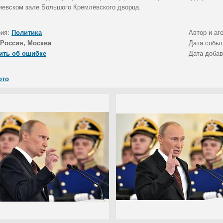
гиевском зале Большого Кремлёвского дворца.
рия:
Политика
Автор и аг
Россия, Москва
Дата собы
ить об ошибке
Дата доба
ото