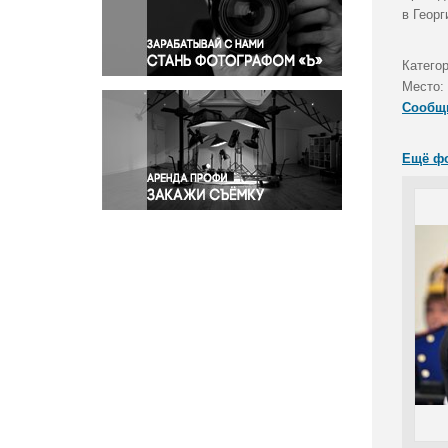
Правосудие
в Геор
Происшествия и конфликты
Религия
Катего
Место:
Светская жизнь
Сообщ
Спорт
Экология
Ещё ф
Экономика и бизнес