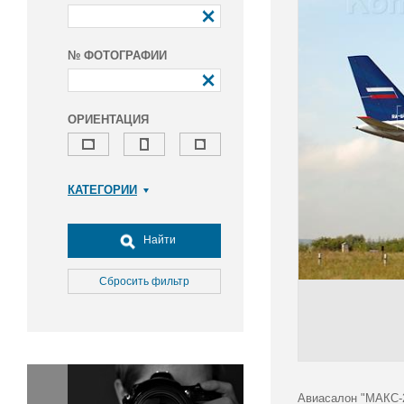
№ ФОТОГРАФИИ
ОРИЕНТАЦИЯ
КАТЕГОРИИ
Армия и ВПК
Досуг, туризм и отдых
Найти
Культура
Медицина
Сбросить фильтр
Наука
Образование
Общество
Окружающая среда
Политика
Авиасалон "МАКС-2