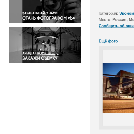
Правосудие
Происшествия и конфликты
Категория:
Эконом
Религия
Место:
Россия, М
Сообщить об оши
Светская жизнь
Спорт
Ещё фото
Экология
Экономика и бизнес