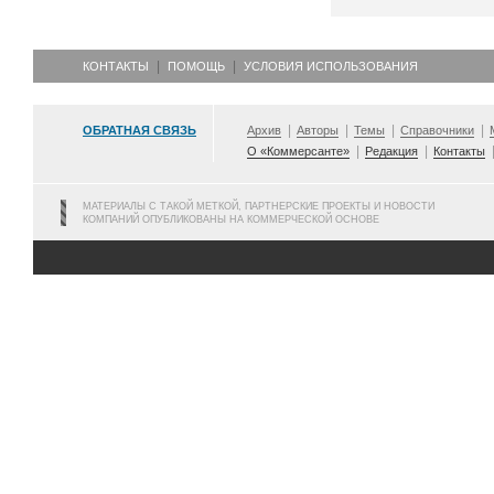
КОНТАКТЫ
ПОМОЩЬ
УСЛОВИЯ ИСПОЛЬЗОВАНИЯ
ОБРАТНАЯ СВЯЗЬ
Архив
Авторы
Темы
Справочники
О «Коммерсанте»
Редакция
Контакты
МАТЕРИАЛЫ С ТАКОЙ МЕТКОЙ, ПАРТНЕРСКИЕ ПРОЕКТЫ И НОВОСТИ
КОМПАНИЙ ОПУБЛИКОВАНЫ НА КОММЕРЧЕСКОЙ ОСНОВЕ