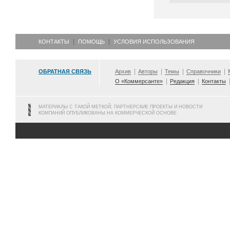
КОНТАКТЫ
ПОМОЩЬ
УСЛОВИЯ ИСПОЛЬЗОВАНИЯ
ОБРАТНАЯ СВЯЗЬ
Архив
Авторы
Темы
Справочники
О «Коммерсанте»
Редакция
Контакты
МАТЕРИАЛЫ С ТАКОЙ МЕТКОЙ, ПАРТНЕРСКИЕ ПРОЕКТЫ И НОВОСТИ
КОМПАНИЙ ОПУБЛИКОВАНЫ НА КОММЕРЧЕСКОЙ ОСНОВЕ