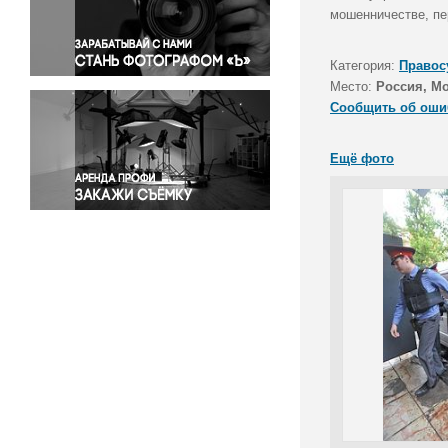
Правосудие
мошенничестве, пе
Происшествия и конфликты
Религия
Категория:
Правос
Место:
Россия, М
Светская жизнь
Сообщить об оши
Спорт
Экология
Ещё фото
Экономика и бизнес