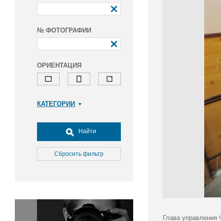
№ ФОТОГРАФИИ
ОРИЕНТАЦИЯ
КАТЕГОРИИ
Армия и ВПК
Досуг, туризм и отдых
Найти
Культура
Медицина
Сбросить фильтр
Наука
Образование
Общество
Окружающая среда
Политика
Глава управления 