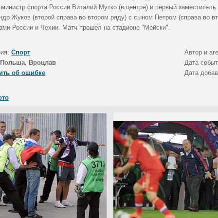
, министр спорта России Виталий Мутко (в центре) и первый заместител
ндр Жуков (второй справа во втором ряду) с сыном Петром (справа во 
ами России и Чехии. Матч прошел на стадионе "Мейски".
рия:
Спорт
Автор и аг
Польша, Вроцлав
Дата собы
ить об ошибке
Дата доба
ото