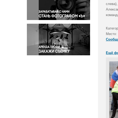
Правосудие
слева)
Алекса
Происшествия и конфликты
команд
Религия
Светская жизнь
Катего
Спорт
Место:
Экология
Сообщ
Экономика и бизнес
Ещё ф