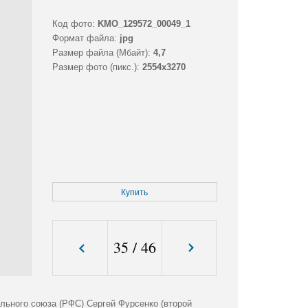
Код фото:
KMO_129572_00049_1
Формат файла:
jpg
Размер файла (Мбайт):
4,7
Размер фото (пикс.):
2554x3270
Купить
35
/
46
ьного союза (РФС) Сергей Фурсенко (второй