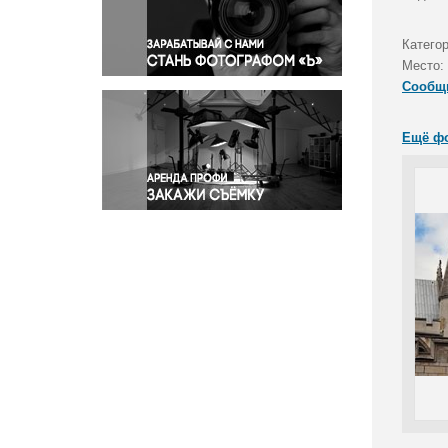
Правосудие
Происшествия и конфликты
Катего
Религия
Место:
Сообщ
Светская жизнь
Спорт
Ещё ф
Экология
Экономика и бизнес