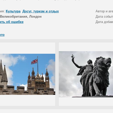
рия:
Культура
Досуг, туризм и отдых
Автор и аг
Великобритания, Лондон
Дата собы
ить об ошибке
Дата доба
ото