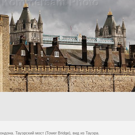
ндона. Тауэрский мост (Tower Bridge), вид из Тауэра.