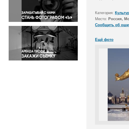
Правосудие
Происшествия и конфликты
Категория:
Культу
Религия
Место:
Россия, М
Сообщить об оши
Светская жизнь
Спорт
Ещё фото
Экология
Экономика и бизнес