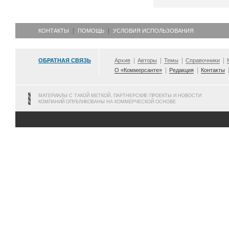
КОНТАКТЫ
ПОМОЩЬ
УСЛОВИЯ ИСПОЛЬЗОВАНИЯ
ОБРАТНАЯ СВЯЗЬ
Архив
Авторы
Темы
Справочники
О «Коммерсанте»
Редакция
Контакты
МАТЕРИАЛЫ С ТАКОЙ МЕТКОЙ, ПАРТНЕРСКИЕ ПРОЕКТЫ И НОВОСТИ
КОМПАНИЙ ОПУБЛИКОВАНЫ НА КОММЕРЧЕСКОЙ ОСНОВЕ